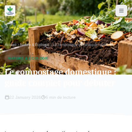
Accueil
Nature & Écologie
Le compostage domestique : guide complet pour débuter
NATURE & ÉCOLOGIE
Le compostage domestique :
guide complet pour débuter
22 January 2026
6 min de lecture