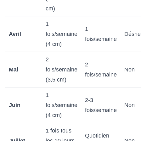
cm)
1
1
Avril
fois/semaine
Désher
fois/semaine
(4 cm)
2
2
Mai
fois/semaine
Non
fois/semaine
(3,5 cm)
1
2-3
Juin
fois/semaine
Non
fois/semaine
(4 cm)
1 fois tous
Quotidien
Juillet
les 10 jours
Non