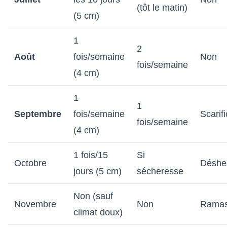
(tôt le matin)
(5 cm)
1
2
Août
fois/semaine
Non
fois/semaine
(4 cm)
1
1
Septembre
fois/semaine
Scarifi
fois/semaine
(4 cm)
1 fois/15
Si
Octobre
Déshe
jours (5 cm)
sécheresse
Non (sauf
Novembre
Non
Ramass
climat doux)