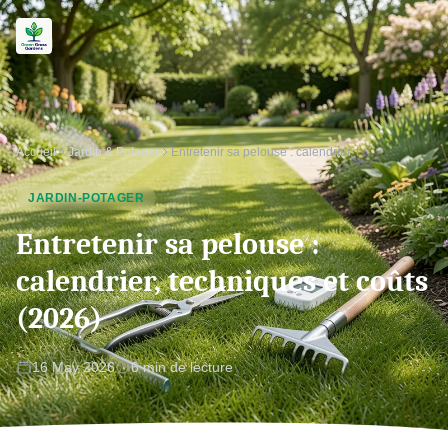
Accueil
Jardin & Potager
Entretenir sa pelouse : calendrier, techniques et coûts (2026)
JARDIN-POTAGER
Entretenir sa pelouse :
calendrier, techniques et coûts
(2026)
16 May 2026
6 min de lecture