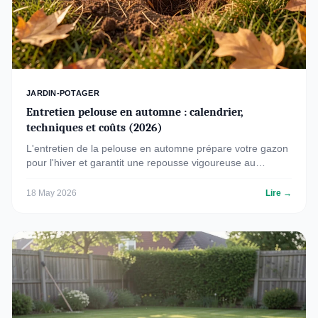
JARDIN-POTAGER
Entretien pelouse en automne : calendrier,
techniques et coûts (2026)
L'entretien de la pelouse en automne prépare votre gazon
pour l'hiver et garantit une repousse vigoureuse au
printemps. Calendrier, techniques (scarification, aération),
engrais adaptés et coûts détaillés pour 2026.
18 May 2026
Lire →