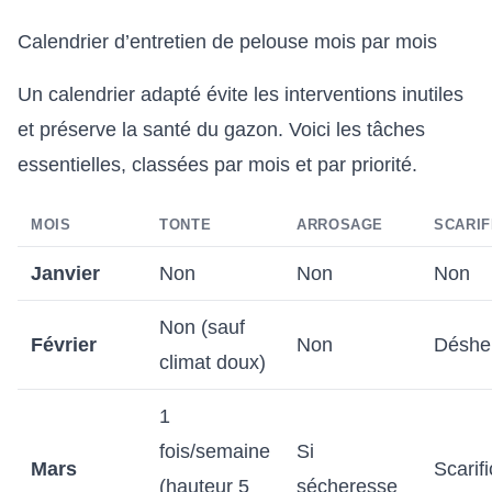
Calendrier d’entretien de pelouse mois par mois
Un calendrier adapté évite les interventions inutiles
et préserve la santé du gazon. Voici les tâches
essentielles, classées par mois et par priorité.
MOIS
TONTE
ARROSAGE
SCARIF
Janvier
Non
Non
Non
Non (sauf
Février
Non
Déshe
climat doux)
1
fois/semaine
Si
Mars
Scarif
(hauteur 5
sécheresse