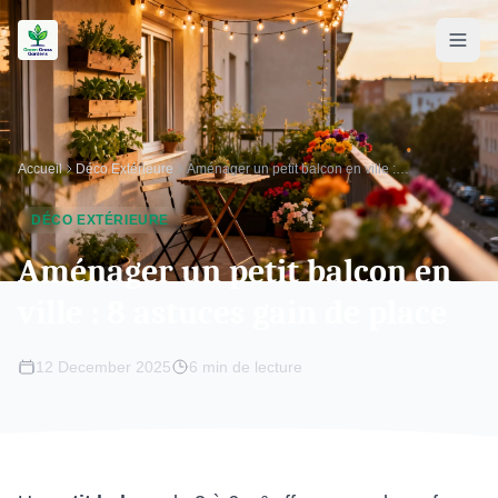
Accueil
Déco Extérieure
Aménager un petit balcon en ville : 8 astuces gain de place
DÉCO EXTÉRIEURE
Aménager un petit balcon en
ville : 8 astuces gain de place
12 December 2025
6 min de lecture