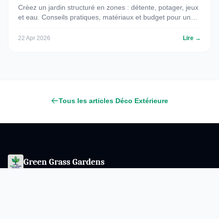
Créez un jardin structuré en zones : détente, potager, jeux
et eau. Conseils pratiques, matériaux et budget pour un
aménagement extérieur réussi.
22 Apr 2026
Lire →
Tous les articles Déco Extérieure
Green Grass Gardens
Conseils jardinage, amenagement exterieur et decoration
naturelle. Cultivez un espace de vie vert et harmonieux avec nos
guides pratiques.